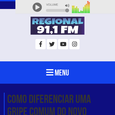
MENU
Como diferenciar uma
gripe comum do novo