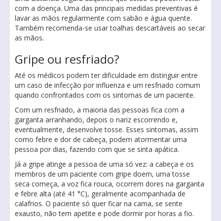
com a doença. Uma das principais medidas preventivas é
lavar as mãos regularmente com sabão e água quente.
Também recomenda-se usar toalhas descartáveis ​​ao secar
as mãos.
Gripe ou resfriado?
Até os médicos podem ter dificuldade em distinguir entre
um caso de infecção por influenza e um resfriado comum
quando confrontados com os sintomas de um paciente.
Com um resfriado, a maioria das pessoas fica com a
garganta arranhando, depois o nariz escorrendo e,
eventualmente, desenvolve tosse. Esses sintomas, assim
como febre e dor de cabeça, podem atormentar uma
pessoa por dias, fazendo com que se sinta apática.
Já a gripe atinge a pessoa de uma só vez: a cabeça e os
membros de um paciente com gripe doem, uma tosse
seca começa, a voz fica rouca, ocorrem dores na garganta
e febre alta (até 41 °C), geralmente acompanhada de
calafrios. O paciente só quer ficar na cama, se sente
exausto, não tem apetite e pode dormir por horas a fio.