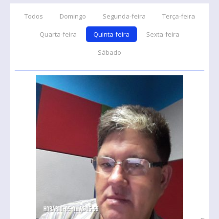
Todos
Domingo
Segunda-feira
Terça-feira
Quarta-feira
Quinta-feira
Sexta-feira
Sábado
Horário: 05:01 as 05:59