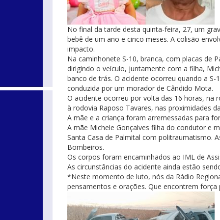
No final da tarde desta quinta-feira, 27, um 
bebê de um ano e cinco meses. A colisão envol
impacto.
Na caminhonete S-10, branca, com placas de Pa
dirigindo o veículo, juntamente com a filha, Mi
banco de trás. O acidente ocorreu quando a S
conduzida por um morador de Cândido Mota.
O acidente ocorreu por volta das 16 horas, na r
à rodovia Raposo Tavares, nas proximidades d
A mãe e a criança foram arremessadas para for
A mãe Michele Gonçalves filha do condutor e mãe
Santa Casa de Palmital com politraumatismo. A
Bombeiros.
Os corpos foram encaminhados ao IML de Assi
As circunstâncias do acidente ainda estão sendo
*Neste momento de luto, nós da Rádio Regional
pensamentos e orações. Que encontrem força pa