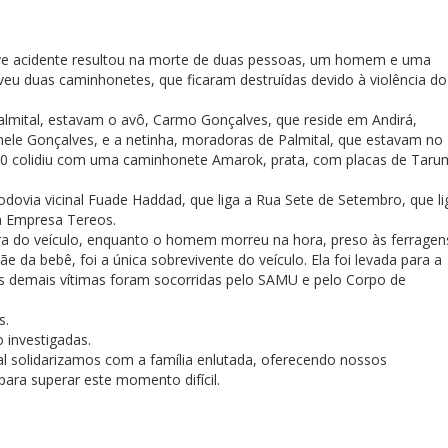
grave acidente resultou na morte de duas pessoas, um homem e uma
veu duas caminhonetes, que ficaram destruídas devido à violência do
lmital, estavam o avô, Carmo Gonçalves, que reside em Andirá,
chele Gonçalves, e a netinha, moradoras de Palmital, que estavam no
-10 colidiu com uma caminhonete Amarok, prata, com placas de Taru
odovia vicinal Fuade Haddad, que liga a Rua Sete de Setembro, que li
a Empresa Tereos.
a do veículo, enquanto o homem morreu na hora, preso às ferragen
 da bebê, foi a única sobrevivente do veículo. Ela foi levada para a
s demais vítimas foram socorridas pelo SAMU e pelo Corpo de
s.
 investigadas.
 solidarizamos com a família enlutada, oferecendo nossos
ra superar este momento difícil.